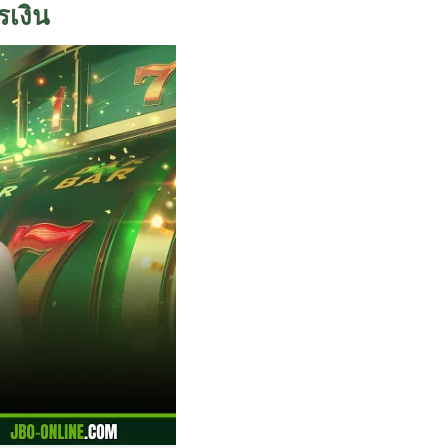
รเงิน