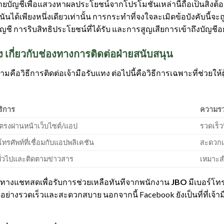
ชีหลายบัญชีเพื่อแสวงหาผลประโยชน์จากโปรโมชันเหล่านี้ถือเป็นสิ่ง
นันได้เพียงหนึ่งเดียวเท่านั้น การกระทำที่จงใจละเมิดข้อบังคับนี
ี การริบสิทธิประโยชน์ที่ได้รับ และการสูญเสียการเข้าถึงบัญชี
อง เกี่ยวกับช่องทางการติดต่อฝ่ายสนับสนุน
ือวิธีการติดต่อเจ้ามือรับแทง ต่อไปนี้คือวิธีการเฉพาะที่ช่วยให้
ริการ
ความรว
ตรงผ่านหน้าเว็บไซต์/แอป
รวดเร็วท
โทรศัพท์ที่เชื่อมกับแอปพลิเคชัน
สะดวกแ
ั่วไปและติดตามข่าวสาร
เหมาะสำ
ทางแชทสดเพื่อรับการช่วยเหลือทันทีจากพนักงาน
JBO
มีเบอร์โทร
อย่างรวดเร็วและสะดวกสบาย นอกจากนี้ Facebook ยังเป็นที่ที่เจ้า