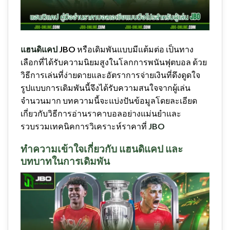
แฮนดิแคป
JBO
หรือเดิมพันแบบมีแต้มต่อ เป็นทาง
เลือกที่ได้รับความนิยมสูงในโลกการพนันฟุตบอล ด้วย
วิธีการเล่นที่ง่ายดายและอัตราการจ่ายเงินที่ดึงดูดใจ
รูปแบบการเดิมพันนี้จึงได้รับความสนใจจากผู้เล่น
จำนวนมาก บทความนี้จะแบ่งปันข้อมูลโดยละเอียด
เกี่ยวกับวิธีการอ่านราคาบอลอย่างแม่นยำและ
รวบรวมเทคนิคการวิเคราะห์ราคาที่
JBO
ทำความเข้าใจเกี่ยวกับ แฮนดิแคป และ
บทบาทในการเดิมพัน