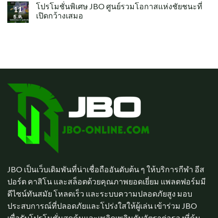
โปรโมชั่นพิเศษ JBO ศูนย์รวมโอกาสแห่งชัยชนะที่
11
เปิดกว้างเสมอ
ธ.ค.
JBO
เป็นเว็บเดิมพันที่น่าเชื่อถืออันดับต้น ๆ ให้บริการกีฬา อีส
ปอร์ต คาสิโน และสล็อตด้วยคุณภาพยอดเยี่ยม แพลตฟอร์มมี
ดีไซน์ทันสมัย โหลดเร็ว และระบบความปลอดภัยสูง มอบ
ประสบการณ์ที่ปลอดภัยและโปร่งใสให้ผู้เล่น เข้าร่วม JBO
เพื่อรับโปรโมชั่นสุดคุ้มและเพลิดเพลินกับอัตราต่อรองที่คุ้ม