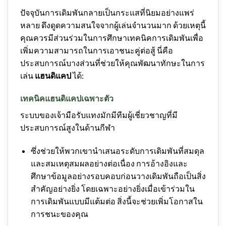
ปัจจุบันการเดิมพันกลายเป็นกระแสที่นิยมอย่างแพร่
หลาย ดึงดูดความสนใจจากผู้เล่นจำนวนมาก ด้วยเหตุนี้
คุณควรมีส่วนร่วมในการศึกษาเทคนิคการเดิมพันเพื่อ
เพิ่มความสามารถในการเอาชนะคู่ต่อสู้ นี่คือ
ประสบการณ์บางส่วนที่ช่วยให้คุณพัฒนาทักษะในการ
เล่น
แฮนดิแคป
ได้:
เทคนิคแฮนดิแคปเฉพาะตัว
ระบบของเจ้ามือรับแทงมักมีทีมผู้เชี่ยวชาญที่มี
ประสบการณ์สูงในด้านกีฬา
ซึ่งช่วยให้พวกเขานำเสนอระดับการเดิมพันที่สมดุล
และสมเหตุสมผลอย่างต่อเนื่อง การอ้างอิงและ
ศึกษาข้อมูลอย่างรอบคอบก่อนวางเดิมพันถือเป็นสิ่ง
สำคัญอย่างยิ่ง โดยเฉพาะอย่างยิ่งเมื่อเข้าร่วมใน
การเดิมพันแบบมีแต้มต่อ สิ่งนี้จะช่วยเพิ่มโอกาสใน
การชนะของคุณ