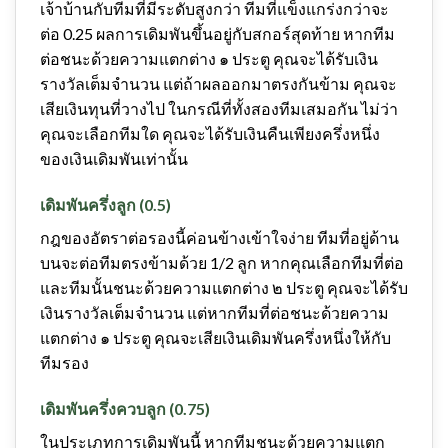
เจ้าบ้านกับทีมที่มีระดับสูงกว่า ทีมที่แข็งแกร่งกว่าจะ
ต่อ 0.25 ผลการเดิมพันขึ้นอยู่กับสกอร์สุดท้าย หากทีม
ต่อชนะด้วยความแตกต่าง ๑ ประตู คุณจะได้รับเงิน
รางวัลเต็มจำนวน แต่ถ้าผลออกมาตรงกันข้าม คุณจะ
เสียเงินทุนที่วางไป ในกรณีที่ทั้งสองทีมเสมอกัน ไม่ว่า
คุณจะเลือกทีมใด คุณจะได้รับเงินคืนเพียงครึ่งหนึ่ง
ของเงินเดิมพันเท่านั้น
เดิมพันครึ่งลูก (0.5)
กฎของอัตราต่อรองนี้ค่อนข้างเข้าใจง่าย ทีมที่อยู่ด้าน
บนจะต่อทีมตรงข้ามด้วย 1/2 ลูก หากคุณเลือกทีมที่ต่อ
และทีมนั้นชนะด้วยความแตกต่าง ๒ ประตู คุณจะได้รับ
เงินรางวัลเต็มจำนวน แต่หากทีมที่ต่อชนะด้วยความ
แตกต่าง ๑ ประตู คุณจะเสียเงินเดิมพันครึ่งหนึ่งให้กับ
ทีมรอง
เดิมพันครึ่งควบลูก (0.75)
ในประเภทการเดิมพันนี้ หากทีมชนะด้วยความแตก