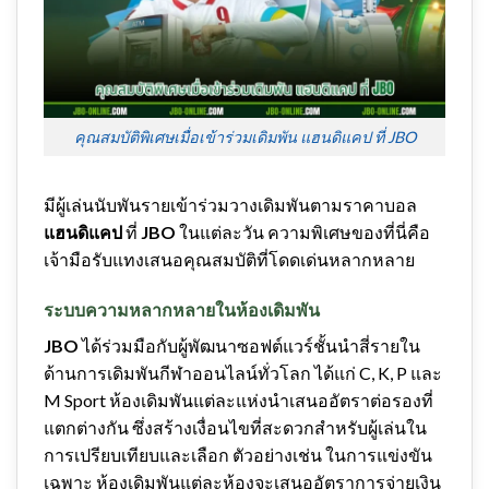
คุณสมบัติพิเศษเมื่อเข้าร่วมเดิมพัน แฮนดิแคป ที่ JBO
มีผู้เล่นนับพันรายเข้าร่วมวางเดิมพันตามราคาบอล
แฮนดิแคป
ที่
JBO
ในแต่ละวัน ความพิเศษของที่นี่คือ
เจ้ามือรับแทงเสนอคุณสมบัติที่โดดเด่นหลากหลาย
ระบบความหลากหลายในห้องเดิมพัน
JBO
ได้ร่วมมือกับผู้พัฒนาซอฟต์แวร์ชั้นนำสี่รายใน
ด้านการเดิมพันกีฬาออนไลน์ทั่วโลก ได้แก่ C, K, P และ
M Sport ห้องเดิมพันแต่ละแห่งนำเสนออัตราต่อรองที่
แตกต่างกัน ซึ่งสร้างเงื่อนไขที่สะดวกสำหรับผู้เล่นใน
การเปรียบเทียบและเลือก ตัวอย่างเช่น ในการแข่งขัน
เฉพาะ ห้องเดิมพันแต่ละห้องจะเสนออัตราการจ่ายเงิน